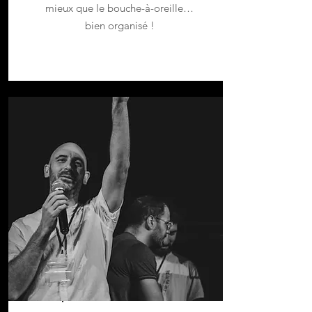
mieux que le bouche-à-oreille…
bien organisé !